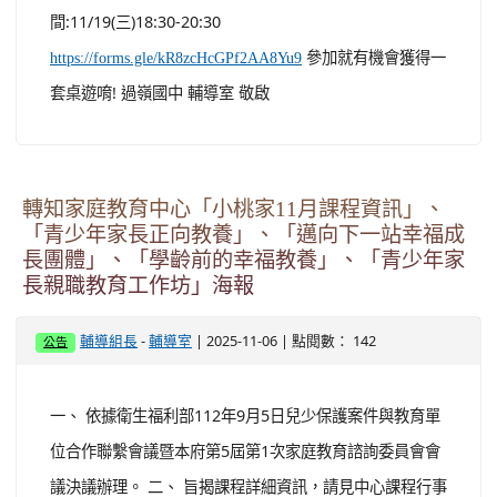
間:11/19(三)18:30-20:30
參加就有機會獲得一
https://forms.gle/kR8zcHcGPf2AA8Yu9
套桌遊唷! 過嶺國中 輔導室 敬啟
轉知家庭教育中心「小桃家11月課程資訊」、
「青少年家長正向教養」、「邁向下一站幸福成
長團體」、「學齡前的幸福教養」、「青少年家
長親職教育工作坊」海報
-
| 2025-11-06 | 點閱數： 142
輔導組長
輔導室
公告
一、 依據衛生福利部112年9月5日兒少保護案件與教育單
位合作聯繫會議暨本府第5屆第1次家庭教育諮詢委員會會
議決議辦理。 二、 旨揭課程詳細資訊，請見中心課程行事