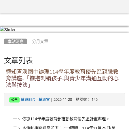
T
:::
本站消息
分月文章
文章列表
轉知青溪國中辦理114學年度教育優先區親職教
育講座-「擁抱刺蝟孩子-與青少年溝通互動的心
法與技法」
-
| 2025-11-28 | 點閱數： 145
輔導組長
輔導室
公告
一、 依據114學年度教育部推動教育優先區計畫辦理。
二、 本活動相關訊息如下： (一)時間：114年11月29日(星