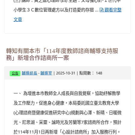
(三) 講師：黃之盈心理師 (四) 主題：父母強心針-Ｉ世代中
小學生３Ｃ數位管理處方以及打造愛的存摺 ...
觀看完整
文章
轉知有關本市「114年度教師諮商輔導支持服
務」新增合作諮商所一案
-
| 2025-10-31 | 點閱數： 148
輔導組長
輔導室
公告
一、 為增進本市教師全人成長與自我覺察，協助紓解教學
及工作壓力，促進身心健康，本局委託國立臺北教育大學
(心理諮商暨健康促進研究中心)規劃與心澤、新晴、日暖微
光、尼思湖、采靈、謐時光及芳蘭等7家諮商所合作，預計
於114年11月1日再新增「心設計諮商所」加入服務行列。