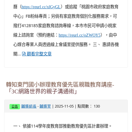
曆（
）或追蹤「桃園市政府家庭教育
https://reurl.cc/xlGyGL
中心」FB粉絲專頁；另倘有家庭教育個別化服務需求，可
撥打4128185家庭教育諮詢專線，本市市民可申請小桃家
線上諮詢室（預約連結：
），由中
https://reurl.cc/oZWOY5
心媒合專業人員透過線上會議室提供服務。 三、 惠請各機
關...
觀看完整文章
轉知東門國小辦理教育優先區親職教育講座-
「3C網路世界的親子溝通術」
-
| 2025-11-05 | 點閱數： 130
輔導組長
輔導室
公告
一、 依據114學年度教育部推動教育優先區計畫辦理。