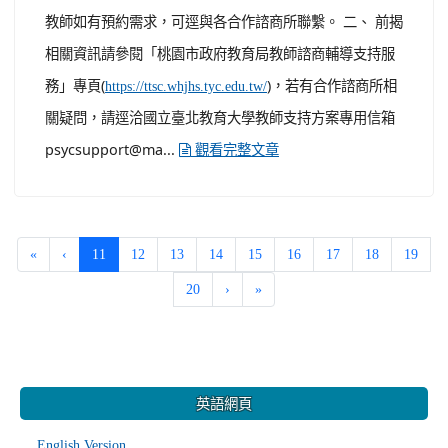
教師如有預約需求，可逕與各合作諮商所聯繫。 二、 前揭
相關資訊請參閱「桃園市政府教育局教師諮商輔導支持服
務」專頁(
)，若有合作諮商所相
https://ttsc.whjhs.tyc.edu.tw/
關疑問，請逕洽國立臺北教育大學教師支持方案專用信箱
psycsupport@ma...
觀看完整文章
(current)
«
‹
11
12
13
14
15
16
17
18
19
20
›
»
:::
英語網頁
English Version