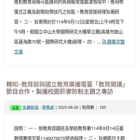
應對教育現場可能遇到的各類衝突或霸凌情境中，應用修
復式正義及創傷知情技巧之知能，教育部遂辦理旨揭研
習。 三、 旨案預計於114年9月12日(星期五)上午9時至下
午5時，假國立中山大學國際研究大樓華立廳(高雄市鼓山
區蓮海路70號－國際研究大樓)辦理。 四、 ...
觀看完整
文章
轉知~教育部與國立教育廣播電臺「教育開講」
節目合作，製播校園菸害防制主題之專訪
-
| 2025-08-26 | 點閱數： 185
生輔組長
學務處
公告
說明： 一、 依教育部國民及學前教育署114年8月14日臺
教國署學字第1140079070號函辦理。 二、 旨揭節目主題