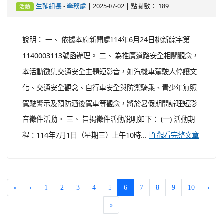
-
| 2025-07-02 | 點閱數： 189
生輔組長
學務處
活動
說明： 一、 依據本府新聞處114年6月24日桃新綜字第
1140003113號函辦理。 二、 為推廣道路安全相關觀念，
本活動徵集交通安全主題短影音，如汽機車駕駛人停讓文
化、交通安全觀念、自行車安全與防禦騎乘、青少年無照
駕駛警示及預防酒後駕車等觀念，將於暑假期間辦理短影
音徵件活動。 三、 旨揭徵件活動說明如下： (一) 活動期
程：114年7月1日（星期三）上午10時...
觀看完整文章
(current)
«
‹
1
2
3
4
5
6
7
8
9
10
›
»