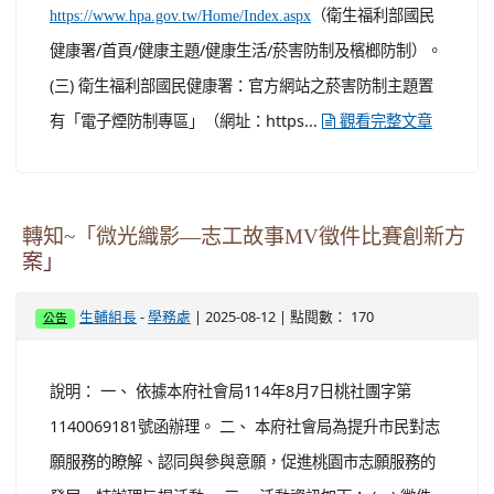
（衛生福利部國民
https://www.hpa.gov.tw/Home/Index.aspx
健康署/首頁/健康主題/健康生活/菸害防制及檳榔防制）。
(三) 衛生福利部國民健康署：官方網站之菸害防制主題置
有「電子煙防制專區」（網址：https...
觀看完整文章
轉知~「微光織影—志工故事MV徵件比賽創新方
案」
-
| 2025-08-12 | 點閱數： 170
生輔組長
學務處
公告
說明： 一、 依據本府社會局114年8月7日桃社團字第
1140069181號函辦理。 二、 本府社會局為提升市民對志
願服務的瞭解、認同與參與意願，促進桃園市志願服務的