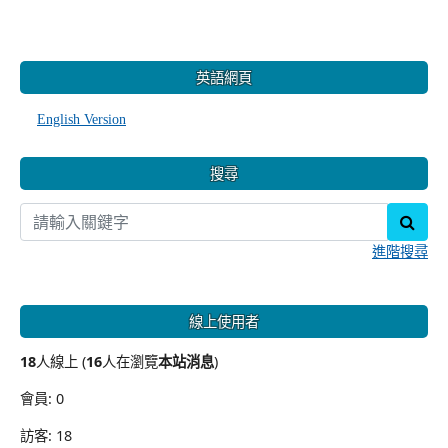
:::
英語網頁
English Version
搜尋
sear
進階搜尋
線上使用者
18
人線上 (
16
人在瀏覽
本站消息
)
會員: 0
訪客: 18