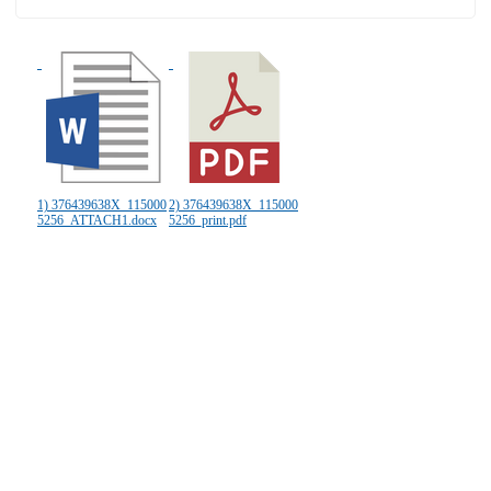
1) 376439638X_115000
2) 376439638X_115000
5256_ATTACH1.docx
5256_print.pdf
:::