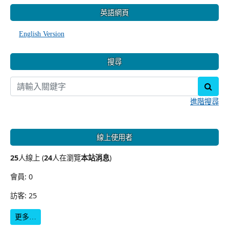
英語網頁
English Version
搜尋
sear
進階搜尋
線上使用者
25
人線上 (
24
人在瀏覽
本站消息
)
會員: 0
訪客: 25
更多…