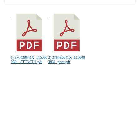
1) 376439641X_115000
2) 376439641X_115000
3981_ATTACH1.pdf
3981_print.pdf
:::