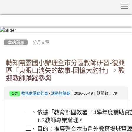
T
:::
本站消息
分月文章
轉知霞雲國小辦理全市分區教師研習-復興
區「東眼山消失的故事-回憶大豹社」，歡
迎教師踴躍參與
-
| 2026-05-19 | 點閱數： 79
教務處課務幹事
活動與競賽
公告
一、
依據「教育部國教署114學年度補助
1-3教師專業辦理。
二、
目的：推廣整合本市戶外教育場域資