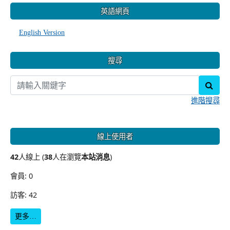
英語網頁
English Version
搜尋
sear
進階搜尋
線上使用者
42
人線上 (
38
人在瀏覽
本站消息
)
會員: 0
訪客: 42
更多…