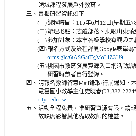
領域課程發展戶外教育。
三、
旨揭研習資訊如下：
(一)
課程時間：115年6月12日(星期五) 8:3
(二)
辦理地點：志繼部落、東眼山東滿
(三)
參加對象：本市各級學校有興趣之教
(四)
報名方式及流程詳見Google表單
orms.gle/6tASGatTgMoLiZ3U9
(五)
桃園市教育發展資源入口網活動編號：E0
研習時數者自行登錄。
四、
請報名教師留意Mail錄取/行前通知
霞雲國小教導主任史曉春(03)382-222
s.tyc.edu.tw
五、
活動全程免費，惟研習資源有限，請
故缺席影響其他備取教師的權益。