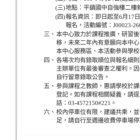
(三)
地點：平鎮國中自強樓二樓
(四)
報名資訊：即日起至6月17
報名，活動編號：J00023-260
三、
本中心致力於課程推廣，研習後
移，未來二年內有意願向本中心
本中心服務區、本活動參與學校
四、
各場次均有錄取順位與報名細則
主辦單位有最後審查之權利。因
自行留意錄取公告。
五、
參與課程之教師，惠請學校於課
登記。如有課程相關疑義，請逕
話：03-4572150#221。
六、
校內停車位有限，建議共乘，並
足，請自行至週邊收費停車場停