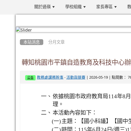
關於過嶺
學校組織
家長專區
教
:::
本站消息
分月文章
轉知桃園市平鎮自造教育及科技中心辦理
-
| 2026-05-19 | 點閱數： 7
教務處課務幹事
活動與競賽
公告
一、
依據桃園市政府教育局114年8月1
理。
二、
本活動內容如下：
(一)
主題：【國小科議】【國中生
(二)
時間：115年6月24日(週三)13:2