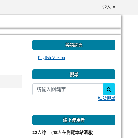
登入
:::
英語網頁
English Version
搜尋
search
進階搜尋
線上使用者
22
人線上 (
18
人在瀏覽
本站消息
)