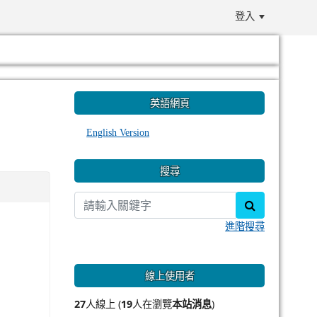
登入
:::
英語網頁
English Version
搜尋
search
進階搜尋
線上使用者
27
人線上 (
19
人在瀏覽
本站消息
)