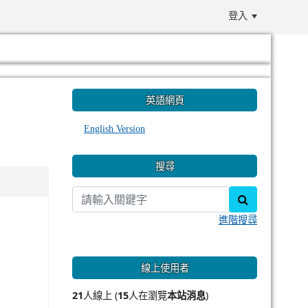
登入
:::
英語網頁
English Version
搜尋
search
進階搜尋
線上使用者
21
人線上 (
15
人在瀏覽
本站消息
)