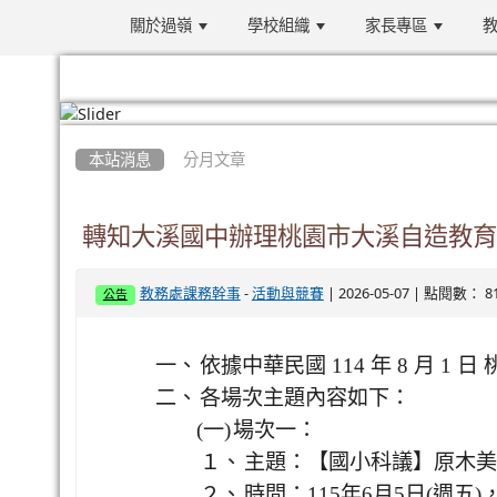
關於過嶺
學校組織
家長專區
教
:::
本站消息
分月文章
轉知大溪國中辦理桃園市大溪自造教育
-
| 2026-05-07 | 點閱數： 8
教務處課務幹事
活動與競賽
公告
一、
依據中華民國 114 年 8 月 1 日
二、
各場次主題內容如下：
(一)
場次一：
１、
主題：【國小科議】原木美
２、
時間：115年6月5日(週五)，1