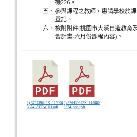
機226。
五、
參與課程之教師，惠請學校於課
登記。
六、
檢附附件(桃園市大溪自造教育及
習計畫-六月份課程內容)。
1) 376439642X_115000
2) 376439642X_115000
3374_ATTACH1.pdf
3374_print.pdf