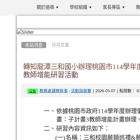
關於過嶺
學校組織
家長專區
教
:::
本站消息
分月文章
轉知龍潭三和國小辦理桃園市114學
教師增能研習活動
-
| 2026-05-07 | 點閱數： 8
教務處課務幹事
活動與競賽
公告
一、
依據桃園市政府114學年度辦理
畫：子計畫3教師增能計畫辦理
二、
研習內容資訊如下：
(一)
名稱：三和校園蕨類巡禮&