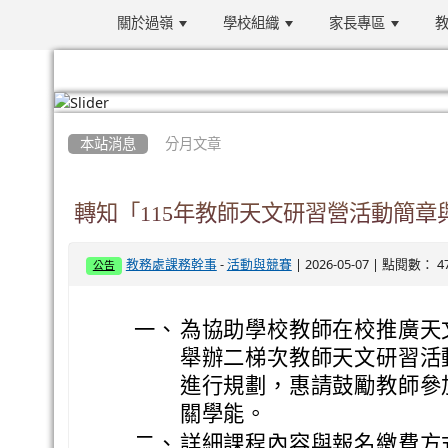
關於過嶺
學校組織
家長專區
教
:::
本站消息
分月文章
轉知「115年教師天文研習營活動簡
-
| 2026-05-07 | 點閱數： 4
教務處課務幹事
活動與競賽
公告
一、
為協助學校教師在校推廣天
舉辦二梯次教師天文研習活
進行規劃，惠請鼓勵教師參
關學能。
二、
詳細課程內容與報名繳費方