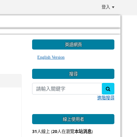
登入
:::
英語網頁
English Version
搜尋
search
進階搜尋
線上使用者
31
人線上 (
20
人在瀏覽
本站消息
)