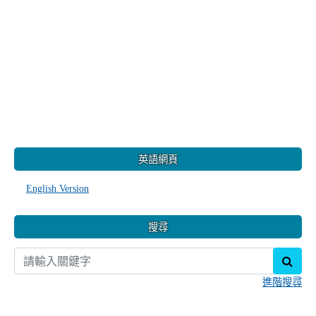
:::
英語網頁
English Version
搜尋
sear
進階搜尋