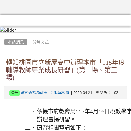
T
:::
本站消息
分月文章
轉知桃園市立新屋高中辦理本市「115年度
輔導教師專業成長研習」(第二場、第三
場)
-
| 2026-04-21 | 點閱數： 102
教務處課務幹事
活動與競賽
公告
一、
依據市府教育局115年4月16日桃教學字第
辦理旨揭研習。
二、
研習相關資訊如下：