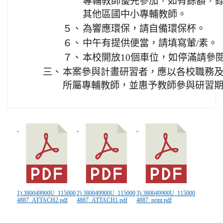
專輔教師優先參加，如有餘額，
其他區國中小專輔教師。
５、
為響應環保，請自備環保杯。
６、
中午有提供便當，請填寫葷/素。
７、
本校開放10個車位，如停滿請參
三、
本案參與計畫研習者，應以各校職務
所屬專輔教師，並惠予教師參與研習期
1) 380049900U_115000
2) 380049900U_115000
3) 380049900U_115000
4887_ATTACH2.pdf
4887_ATTACH1.pdf
4887_print.pdf