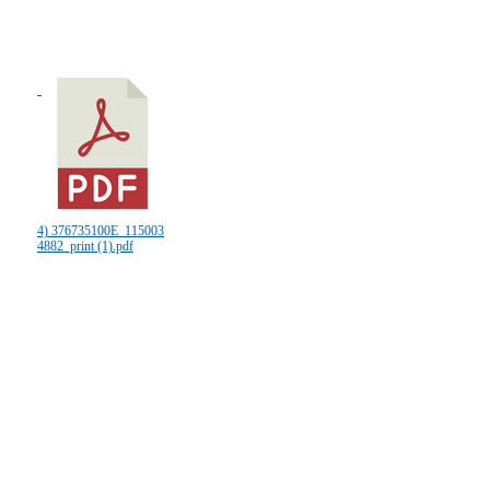
4) 376735100E_115003
4882_print (1).pdf