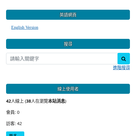
:::
英語網頁
English Version
搜尋
sear
進階搜尋
線上使用者
42
人線上 (
38
人在瀏覽
本站消息
)
會員: 0
訪客: 42