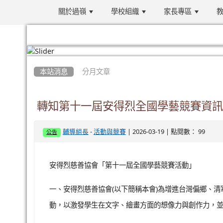
關於過嶺
學校組織
家長專區
教
:::
本站消息
分月文章
轉知第十一屆安得烈全國學藝競賽資訊
-
| 2026-03-19 | 點閱數： 99
輔導組長
活動與競賽
公告
安得烈慈善協會「第十一屆全國學藝競賽活動」
一、安得烈慈善協會(以下簡稱本會)為增進台灣偏鄉、
動，以激發學生在文字、繪畫方面的想像力與創作力，