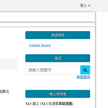
登入
:::
英語網頁
English Version
搜尋
search
進階搜尋
競賽活
線上使用者
12
人線上 (
12
人在瀏覽
本站消息
)