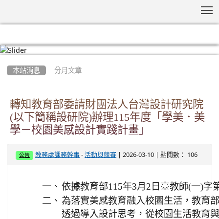
T
:::
本站消息
分月文章
轉知教育部委請財團法人台灣設計研究院
(以下簡稱設研院)辦理115年度「學美．美
學－校園美感設計實踐計畫」
-
| 2026-03-10 | 點閱數： 106
教務處課務幹事
活動與競賽
公告
一、
依據教育部115年3月2日臺教師(一)字第1
二、
為落實美感教育融入校園生活，教育
透過導入設計思考，從校園生活教育