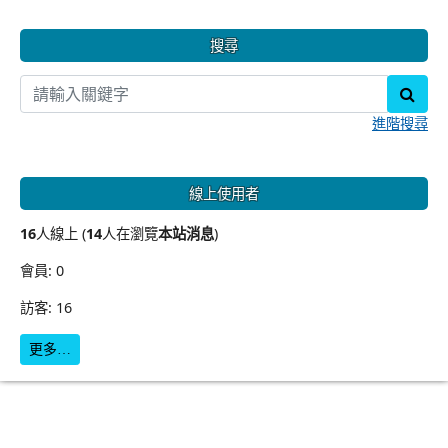
搜尋
sear
進階搜尋
線上使用者
16
人線上 (
14
人在瀏覽
本站消息
)
會員: 0
訪客: 16
更多…