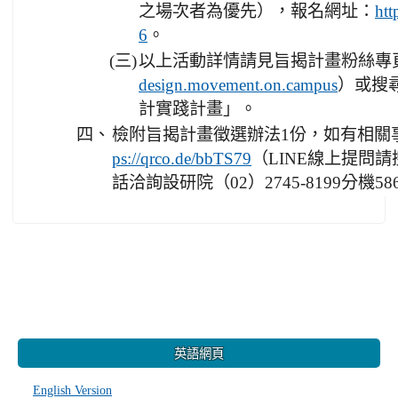
之場次者為優先），報名網址：
htt
。
6
(三)
以上活動詳情請見旨揭計畫粉絲專
）或搜
design.movement.on.campus
計實踐計畫」。
四、
檢附旨揭計畫徵選辦法1份，如有相關
（LINE線上提問請搜
ps://qrco.de/bbTS79
話洽詢設研院（02）2745-8199分機
:::
英語網頁
English Version