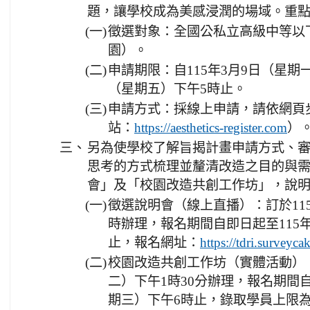
題，讓學校成為美感浸潤的場域。重
(一)
徵選對象：全國公私立高級中等以
園）。
(二)
申請期限：自115年3月9日（星期一
（星期五）下午5時止。
(三)
申請方式：採線上申請，請依網頁
站：
）
https://aesthetics-register.com
三、
另為使學校了解旨揭計畫申請方式、
思考的方式梳理並釐清改造之目的與
會」及「校園改造共創工作坊」，說
(一)
徵選說明會（線上直播）：訂於115
時辦理，報名期間自即日起至115年
止，報名網址：
https://tdri.surveyc
(二)
校園改造共創工作坊（實體活動）：
二）下午1時30分辦理，報名期間自
期三）下午6時止，錄取學員上限為3