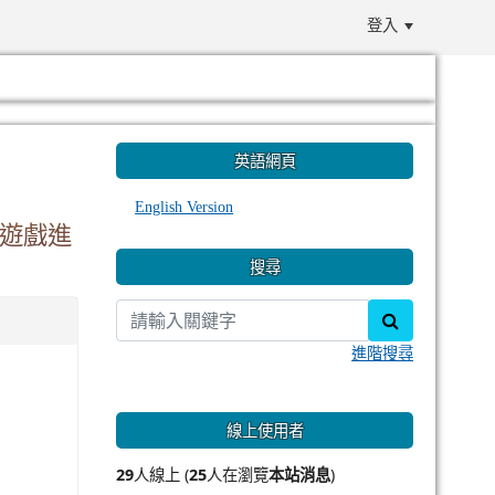
登入
:::
英語網頁
English Version
當遊戲進
搜尋
search
進階搜尋
線上使用者
29
人線上 (
25
人在瀏覽
本站消息
)