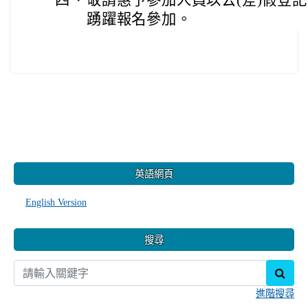
四、
敬請惠予參加人員以公(差)假登
踴躍報名參加。
:::
英語網頁
English Version
搜尋
sear
進階搜尋