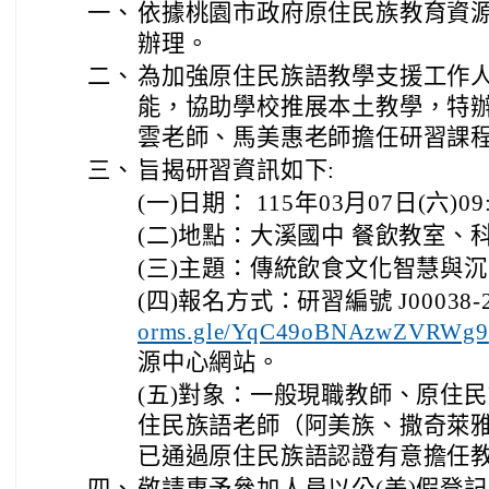
一、
依據桃園市政府原住民族教育資源
辦理。
二、
為加強原住民族語教學支援工作
能，協助學校推展本土教學，特
雲老師、馬美惠老師擔任研習課
三、
旨揭研習資訊如下:
(一)日期： 115年03月07日(六)09:
(二)地點：大溪國中 餐飲教室
(三)主題：傳統飲食文化智慧與
(四)報名方式：研習編號 J00038-2
orms.gle/YqC49oBNAzwZVRWg9
源中心網站。
(五)對象：一般現職教師、原住
住民族語老師（阿美族、撒奇萊雅
已通過原住民族語認證有意擔任