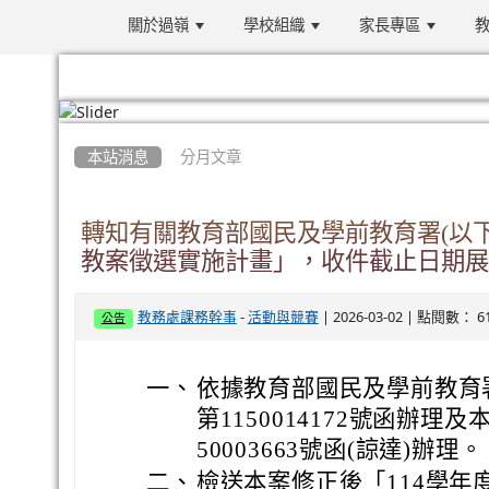
關於過嶺
學校組織
家長專區
教
:::
本站消息
分月文章
轉知有關教育部國民及學前教育署(以下
教案徵選實施計畫」，收件截止日期展延至
-
| 2026-03-02 | 點閱數： 6
教務處課務幹事
活動與競賽
公告
一、
依據教育部國民及學前教育署
第1150014172號函辦理及
50003663號函(諒達)辦理。
二、
檢送本案修正後「114學