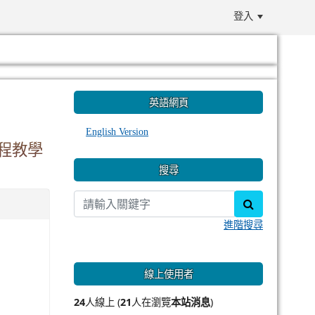
登入
:::
英語網頁
English Version
程教學
搜尋
search
進階搜尋
線上使用者
24
人線上 (
21
人在瀏覽
本站消息
)