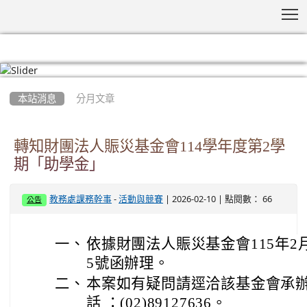
T
:::
本站消息
分月文章
轉知財團法人賑災基金會114學年度第2學
期「助學金」
-
| 2026-02-10 | 點閱數： 66
教務處課務幹事
活動與競賽
公告
一、
依據財團法人賑災基金會115年2月3
5號函辦理。
二、
本案如有疑問請逕洽該基金會承辦
話 ：(02)89127636。