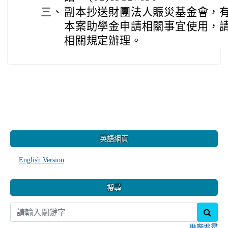
三、
副本抄送財團法人賑災基金會，
本案助學金申請相關事宜使用，
相關規定辦理。
:::
英語網頁
English Version
搜尋
sear
進階搜尋