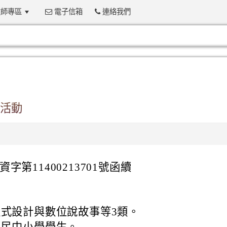
師專區
電子信箱
連絡我們
:::
選活動
字第11400213701號函續
式設計與數位說故事等3類。