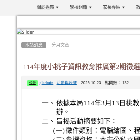
關於過嶺
學校組織
家長專區
教
:::
本站消息
分月文章
114年度小桃子資訊教育推廣第2期徵
-
| 2025-10-20 | 點閱數： 132
gladmin
活動與競賽
公告
一、
依據本局114年3月13日桃教資
辦。
二、
旨揭活動摘要如下：
(一)
徵件類別：電腦繪圖、程