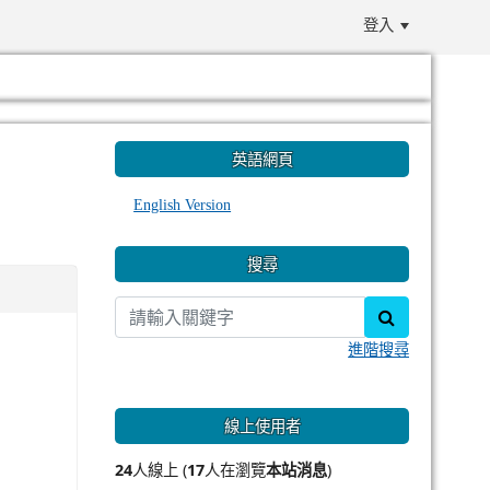
登入
:::
英語網頁
English Version
搜尋
search
進階搜尋
線上使用者
24
人線上 (
17
人在瀏覽
本站消息
)