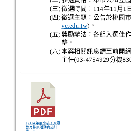
(二)
參選資格：本市公私立
(三)
徵選時間：114年11月1
(四)
徵選主題：公告於桃園市
)。
yc.edu.tw
(五)
獎勵辦法：各組入選佳作
整。
(六)
本案相關訊息請至前開
主任(03-4754929分機83
1) 114 年度小桃子資訊
教育推廣活動實施計