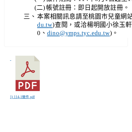
(二)
帳號註冊：即日起開放註冊。
三、
本案相關訊息請至桃園市兒童網站
)查閱，或洽楊明國小徐玉軒主任(
du.tw
0、
)。
dino@ymps.tyc.edu.tw
1) 114-1徵件.pdf