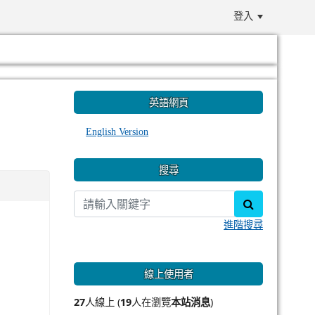
登入
:::
英語網頁
English Version
搜尋
search
進階搜尋
線上使用者
27
人線上 (
19
人在瀏覽
本站消息
)