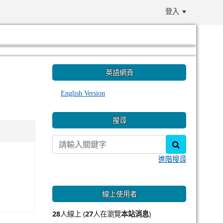
登入
:::
英語網頁
English Version
搜尋
search
進階搜尋
線上使用者
28
人線上 (
27
人在瀏覽
本站消息
)