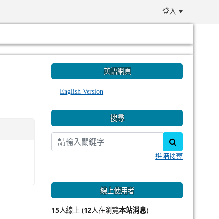
登入
:::
英語網頁
English Version
搜尋
search
進階搜尋
線上使用者
15
人線上 (
12
人在瀏覽
本站消息
)