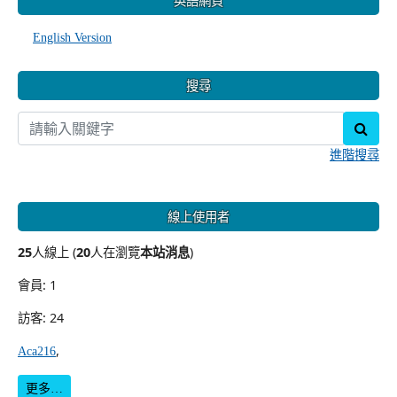
英語網頁
English Version
搜尋
sear
進階搜尋
線上使用者
25
人線上 (
20
人在瀏覽
本站消息
)
會員: 1
訪客: 24
,
Aca216
更多…