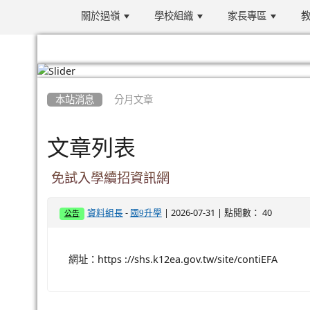
關於過嶺
學校組織
家長專區
教
:::
本站消息
分月文章
文章列表
免試入學續招資訊網
-
| 2026-07-31 | 點閱數： 40
資料組長
國9升學
公告
網址：https ://shs.k12ea.gov.tw/site/contiEFA