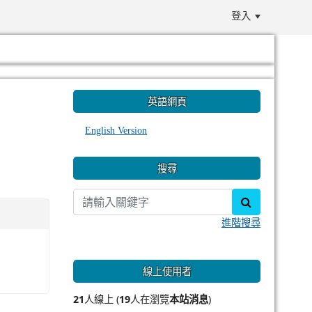
登入
:::
英語網頁
English Version
搜尋
search
進階搜尋
線上使用者
21
人線上 (
19
人在瀏覽
本站消息
)