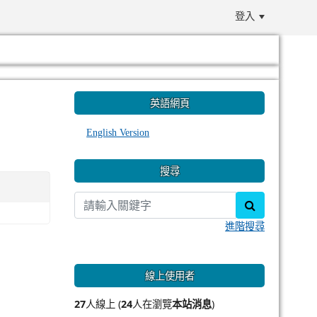
登入
:::
英語網頁
English Version
搜尋
search
進階搜尋
線上使用者
27
人線上 (
24
人在瀏覽
本站消息
)