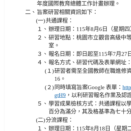
年度國際教育總體工作計畫辦理。
二、
旨案研習相關資訊如下：
(一)
共通課程：
１、
辦理日期：115年8月6日（星期
２、
研習地點：桃園市立觀音高級中等
室。
３、
報名日期：即日起至115年7月2
４、
報名方式、研習代碼及表單網址
(１)
研習者需至全國教師在職進修資訊
16。
(２)
同時填寫旨案Google 表單：
htt
，以利研習報名作業及認
gtH9
５、
學習成果檢核方式：共通課程以
百分為滿分，其及格基準為七十
(二)
分流課程：
１、
辦理日期：115年8月18日（星期