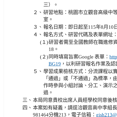
三）。
２、
研習地點：桃園市立觀音高級中等
室。
３、
報名日期：即日起至115年8月1
４、
報名方式、研習代碼及表單網址
(１)
研習者需至全國教師在職進修資訊
18。
(２)
同時填寫旨案Google 表單：
htt
，以利研習報名作業及認
BG19
５、
學習成果檢核方式：分流課程以
「通過」或「不通過」為標準，
作時參與小組討論、分工、演示
過。
三、
本局同意貴校出席人員經學校同意後
四、
本案如有疑義，請逕洽觀音高中李組長
981464分機213，電子信箱：
gish213@g