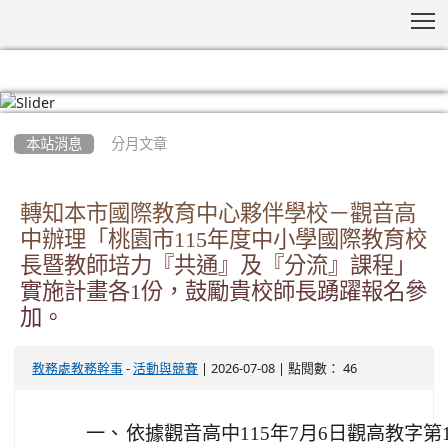
T
:::
本站消息
分月文章
轉知本市國際教育中心夥伴學校－觀音高
中辦理「桃園市115年度中小學國際教育校
長暨教師培力『共通』及『分流』課程」
實施計畫各1份，鼓勵貴校師長踴躍報名參
加。
-
| 2026-07-08 | 點閱數： 46
教務處教務幹事
活動與競賽
一、
依據觀音高中115年7月6日觀高教字第11