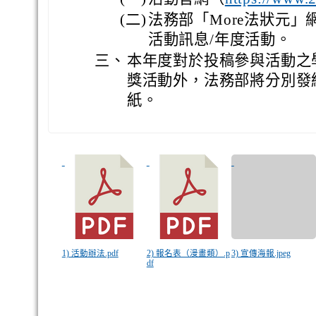
(二)
法務部「More法狀元」
活動訊息/年度活動。
三、
本年度對於投稿參與活動之
獎活動外，法務部將分別發
紙。
1) 活動辦法.pdf
2) 報名表（漫畫類）.p
3) 宣傳海報.jpeg
df