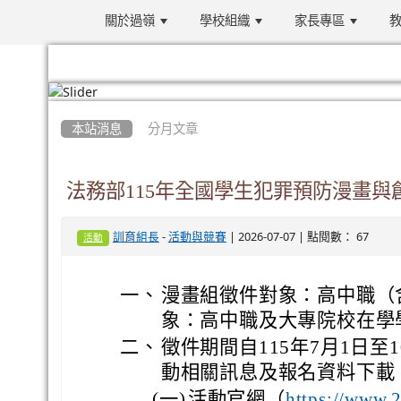
關於過嶺
學校組織
家長專區
教
:::
本站消息
分月文章
法務部115年全國學生犯罪預防漫畫與
-
| 2026-07-07 | 點閱數： 67
訓育組長
活動與競賽
活動
一、
漫畫組徵件對象：高中職（
象：高中職及大專院校在學
二、
徵件期間自115年7月1日至
動相關訊息及報名資料下載
(一)
活動官網（
https://www.