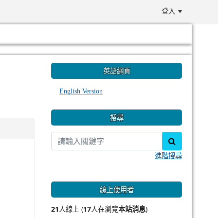
登入
:::
英語網頁
English Version
搜尋
search
進階搜尋
線上使用者
21
人線上 (
17
人在瀏覽
本站消息
)