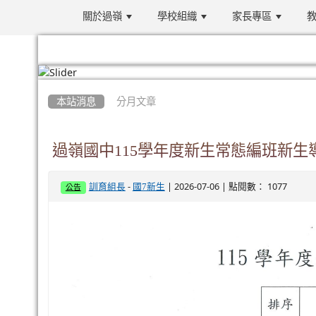
關於過嶺
學校組織
家長專區
教
:::
本站消息
分月文章
過嶺國中115學年度新生常態編班新生
-
| 2026-07-06 | 點閱數： 1077
訓育組長
國7新生
公告