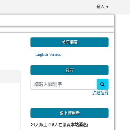
登入
:::
英語網頁
English Version
搜尋
search
進階搜尋
線上使用者
21
人線上 (
18
人在瀏覽
本站消息
)