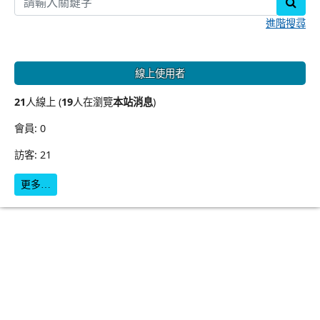
sear
進階搜尋
線上使用者
21
人線上 (
19
人在瀏覽
本站消息
)
會員: 0
訪客: 21
更多…