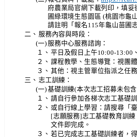
府農業局官網下載列印，填妥
圃綠環境生態園區 (桃園市龜山
請註明「報名115年龜山苗圃
二、
服務內容與時段：
(一)
服務中心服務諮詢：
１、
平日及假日上午10:00-13:00、
２、
課程教學、生態導覽：視團體需
３、
其他：視主管單位指派之任
三、
志工訓練：
(一)
基礎訓練(本次志工招募未包含
１、
請自行參加各梯次志工基礎
２、
或自行線上學習：請搜尋「臺
[志願服務]志工基礎教育訓
文件即完成。
３、
若已完成志工基礎訓練者，