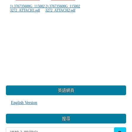
1) 376735600G_115002
2) 376735600G_115002
3272_ATTACH1.pdf
3272_ATTACH2.pdf
:::
英語網頁
English Version
搜尋