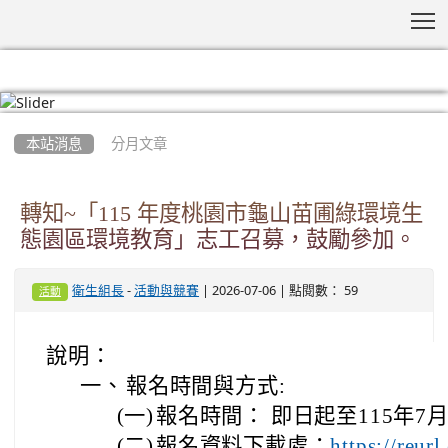
T
:::
本站消息
分月文章
轉知~「115 年度桃園市龜山苗圃綠環境生
態園區環境教育」志工召募，鼓勵參加。
-
| 2026-07-06 | 點閱數： 59
衛生組長
活動與競賽
活動
說明：
一、
報名時間與方式:
(一)
報名時間： 即日起至115年7月1
(二)
報名資料下載處：
https://reur