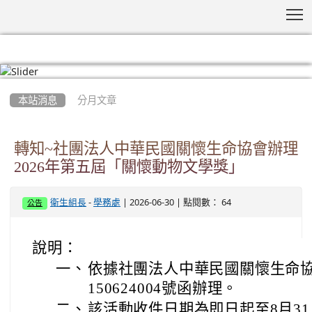
T
:::
本站消息
分月文章
轉知~社團法人中華民國關懷生命協會辦理
2026年第五屆「關懷動物文學獎」
-
| 2026-06-30 | 點閱數： 64
衛生組長
學務處
公告
說明：
一、
依據社團法人中華民國關懷生命協會
150624004號函辦理。
二、
該活動收件日期為即日起至8月3