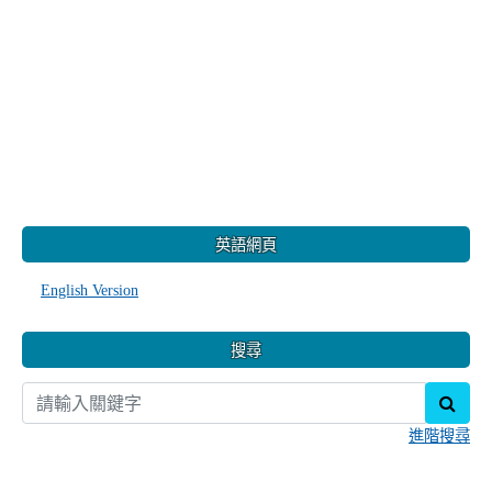
:::
英語網頁
English Version
搜尋
sear
進階搜尋