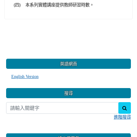
(四) 本系列實體講座提供教師研習時數。
:::
英語網頁
English Version
搜尋
sear
進階搜尋