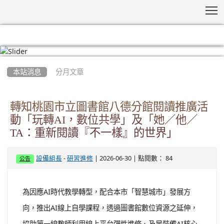
T
:::
本站消息
分月文章
轉知桃園市立圖書館八德分館閱讀推廣活
動「玩轉AI，數位共學」及「她／他／
TA：重新閱讀『不一樣』的世界」
-
| 2026-06-30 | 點閱數： 84
設備組長
研習進修
公告
為因應AI時代教學轉型，配合本市「智慧城市」發展方
向，推出AI線上自學課程，透過圖書館數位資源之延伸，
協助第一線教師利用線上平台彈性進修、及早裝備AI核心