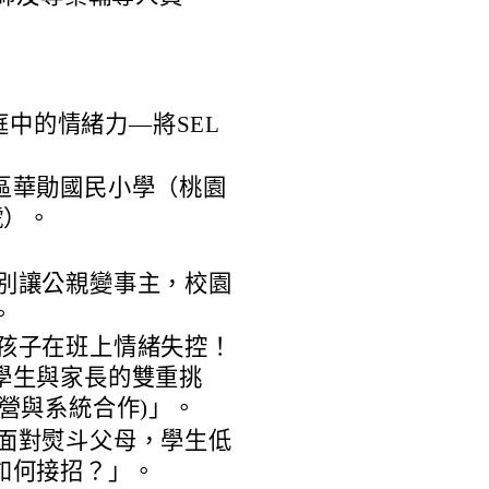
0「家庭中的情緒力—將SEL
區華勛國民小學（桃園
號）。
6:00「別讓公親變事主，校園
。
2:00「孩子在班上情緒失控！
學生與家長的雙重挑
營與系統合作)」。
6:00「面對熨斗父母，學生低
如何接招？」。