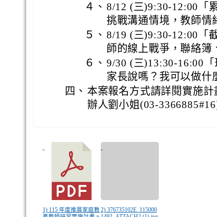
４、
8/12 (三)9:30-12
挑戰溝通情境，教師情
５、
8/19 (三)9:30-12
師的線上戰爭，聯絡簿、
６、
9/30 (三)13:30-1
家長說嗎？我可以做什
四、
本案報名方式請詳閱實施計
辦人劉小姐(03-3366885#16
1) 115 年度推展家庭教
2) 376735102E_115000
育教師研習實施計畫.p
1492_ATTACH2 (1).jpg