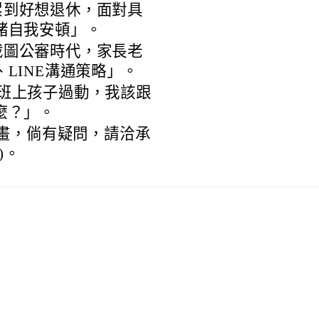
:00「累到好想退休，面對具
緒自我安頓」。
:00「截圖公審時代，家長老
LINE溝通策略」。
6:00「班上孩子過動，我該跟
麼？」。
畫，倘有疑問，請洽承
)。