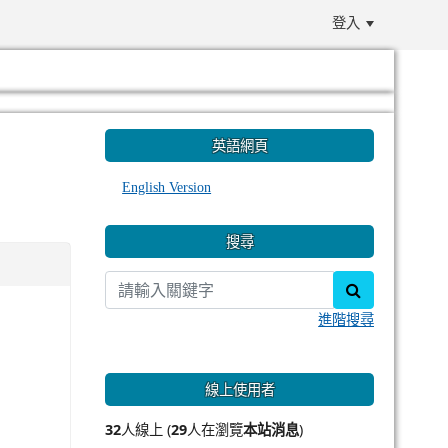
登入
:::
英語網頁
English Version
搜尋
search
進階搜尋
線上使用者
32
人線上 (
29
人在瀏覽
本站消息
)