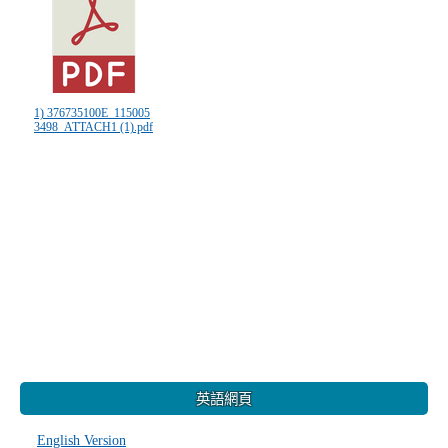
1) 376735100E_115005
3498_ATTACH1 (1).pdf
:::
英語網頁
English Version