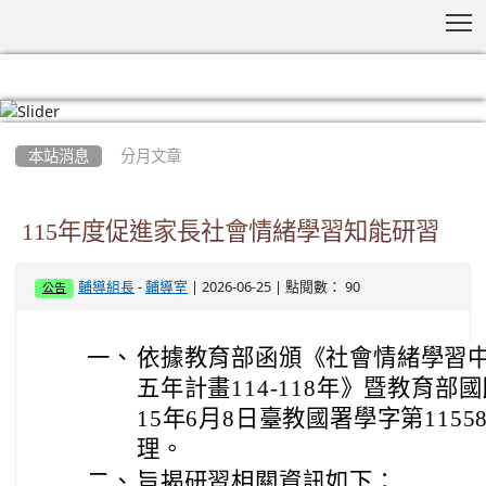
T
:::
本站消息
分月文章
115年度促進家長社會情緒學習知能研習
-
| 2026-06-25 | 點閱數： 90
輔導組長
輔導室
公告
一、
依據教育部函頒《社會情緒學習
五年計畫114-118年》暨教育部
15年6月8日臺教國署學字第11558
理。
二、
旨揭研習相關資訊如下：