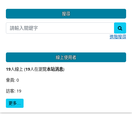
搜尋
sear
進階搜尋
線上使用者
19
人線上 (
19
人在瀏覽
本站消息
)
會員: 0
訪客: 19
更多…