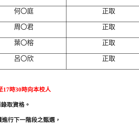
何
〇
庭
正取
周
〇
君
正取
葉
〇
榕
正取
呂
〇
欣
正取
至17時30時向本校人
消錄取資格。
續進行下一階段之甄選，