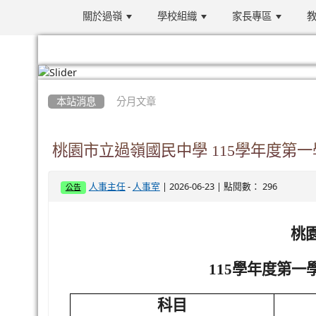
關於過嶺
學校組織
家長專區
教
:::
本站消息
分月文章
桃園市立過嶺國民中學 115學年度第
-
| 2026-06-23 | 點閱數： 296
人事主任
人事室
公告
桃
115
學年度第一
科目