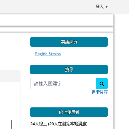
登入
:::
英語網頁
English Version
搜尋
search
進階搜尋
線上使用者
24
人線上 (
20
人在瀏覽
本站消息
)