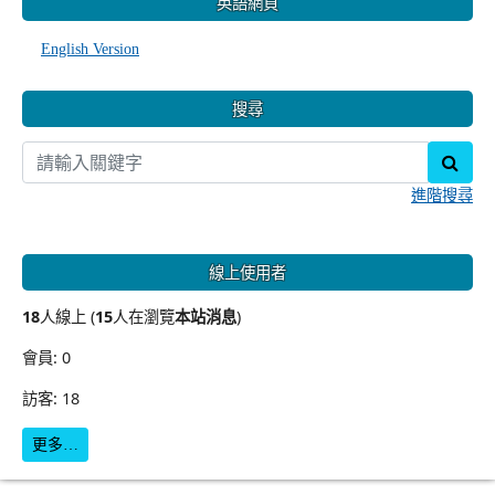
英語網頁
English Version
搜尋
sear
進階搜尋
線上使用者
18
人線上 (
15
人在瀏覽
本站消息
)
會員: 0
訪客: 18
更多…