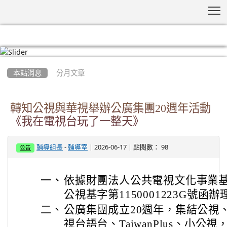
T
:::
本站消息
分月文章
轉知公視與華視舉辦公廣集團20週年活動
《我在電視台玩了一整天》
-
| 2026-06-17 | 點閱數： 98
輔導組長
輔導室
公告
一、
依據財團法人公共電視文化事業基金會
公視基字第1150001223G號函辦
二、
公廣集團成立20週年，集結公視
視台語台、TaiwanPlus、小