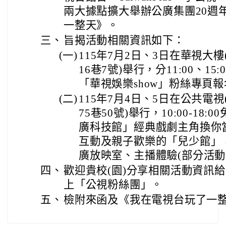
兩大據點擴大舉辦公廣集團20週
一整天》。
三、
旨揭活動相關資訊如下：
(一)
115年7月2日、3日在華視大
16巷7號)舉行，分11:00、1
「華視娛樂show」粉絲專頁
(二)
115年7月4日、5日在公共電
75巷50號)舉行，10:00-1
廣科技館」經典戲劇主角換你當、
互動及親子歡樂的「兒少館」
廣放映室、主播體驗(部分活動
四、
歡迎貴校(園)分享相關活動資訊
上「公視粉絲團」。
五、
檢附來函及《我在電視台玩了一整