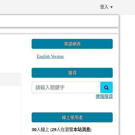
登入
:::
英語網頁
English Version
搜尋
search
進階搜尋
線上使用者
30
人線上 (
29
人在瀏覽
本站消息
)