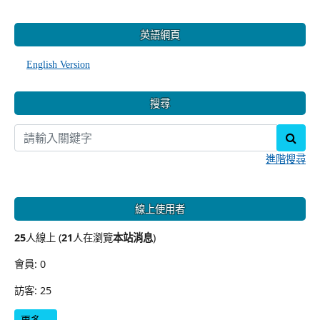
:::
英語網頁
English Version
搜尋
sear
進階搜尋
線上使用者
25
人線上 (
21
人在瀏覽
本站消息
)
會員: 0
訪客: 25