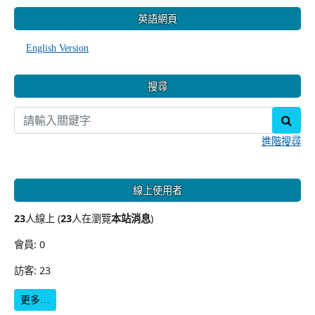
:::
英語網頁
English Version
搜尋
sear
進階搜尋
線上使用者
23
人線上 (
23
人在瀏覽
本站消息
)
會員: 0
訪客: 23
更多…