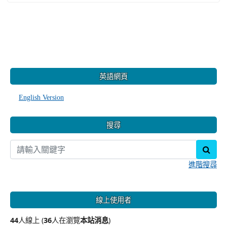
:::
英語網頁
English Version
搜尋
sear
進階搜尋
線上使用者
44
人線上 (
36
人在瀏覽
本站消息
)