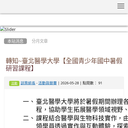
T
:::
本站消息
分月文章
轉知~臺北醫學大學【全國青少年國中暑假
研習課程】
-
| 2026-05-28 | 點閱數： 91
訓育組長
活動與競賽
活動
一、
臺北醫學大學將於暑假期間辦理
程，協助學生拓展醫學領域視野
二、
課程結合醫學與生物科技實作，
領學員透過實作與互動體驗，探