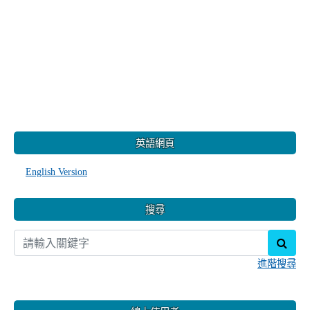
:::
英語網頁
English Version
搜尋
sear
進階搜尋