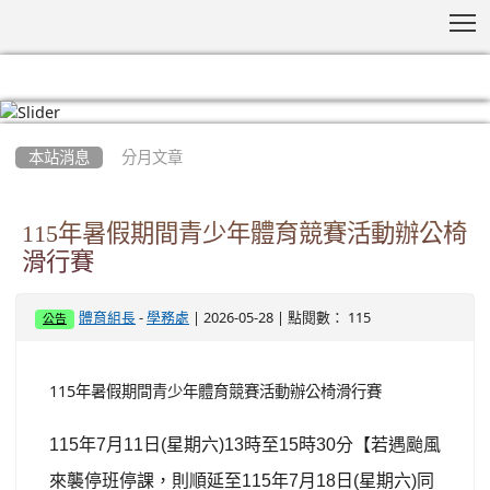
T
:::
本站消息
分月文章
115年暑假期間青少年體育競賽活動辦公椅
滑行賽
-
| 2026-05-28 | 點閱數： 115
體育組長
學務處
公告
115年暑假期間青少年體育競賽活動辦公椅滑行賽
115
年
7
月
11
日
(
星期六
)13
時至
15
時
30
分【若遇颱風
來襲停班停課，則順延至
115
年
7
月
18
日
(
星期六
)
同