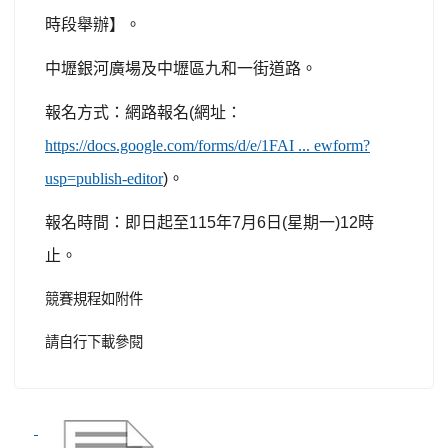
時段舉辦】。
中壢銀河廣場及中壢區九和一街道路。
報名方式：網路報名
(
網址：
https://docs.google.com/forms/d/e/1FAI ... ewform?
usp=publish-editor
)
。
報名時間：即日起至
115
年
7
月
6
日
(
星期一
)12
時
止。
競賽規程如附件
請自行下載參閱