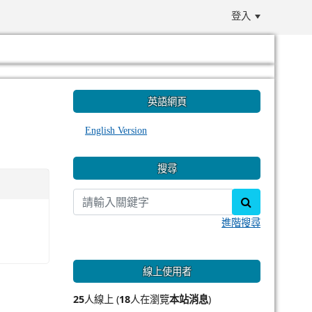
登入
:::
英語網頁
English Version
搜尋
search
進階搜尋
線上使用者
25
人線上 (
18
人在瀏覽
本站消息
)