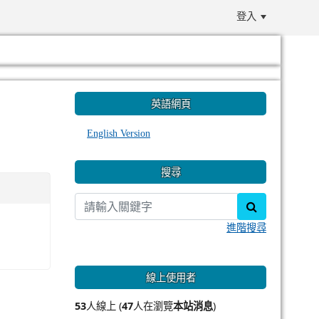
登入
:::
英語網頁
English Version
搜尋
search
進階搜尋
線上使用者
53
人線上 (
47
人在瀏覽
本站消息
)