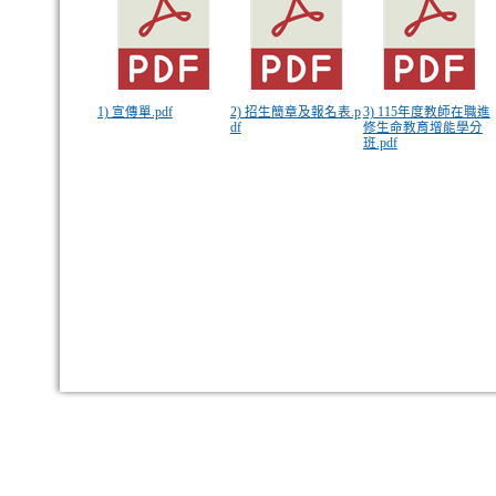
1) 宣傳單.pdf
2) 招生簡章及報名表.p
3) 115年度教師在職進
df
修生命教育增能學分
班.pdf