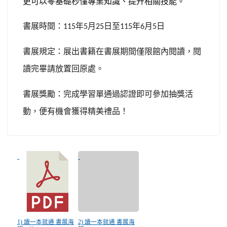
更可以零基礎秒懂專業知識、提升相關技能。
書展時間：
年
月
日至
年
月
日
115
5
25
115
6
5
書展規定：展出書籍在書展期間僅限館內閱讀，閱
讀完畢請放置回原處。
書展獎勵：完成學習單通過認證即可參加抽獎活
動，便有機會獲得精美禮品！
1) 讀一本就通 書展海
2) 讀一本就通 書展海