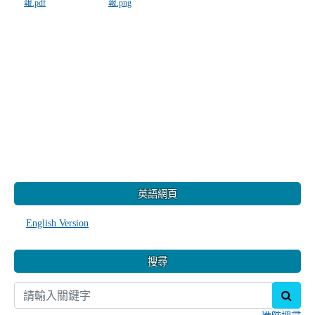
報.pdf
報.png
:::
英語網頁
English Version
搜尋
sear