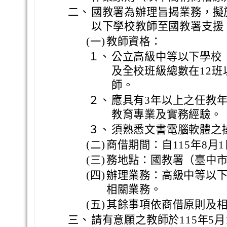
二、
國教署為辦理旨揭業務，擬
以下學校教師至國教署支援
(一)
教師資格：
１、
公立高級中等以下學校
及全校班級總數在12
師。
２、
應具有3年以上之任教
教育專業及實務經驗。
３、
須熟悉文書電腦軟體之
(二)
商借期間：自115年8月1
(三)
務地點：國教署（臺中市
(四)
辦理業務：高級中等以
相關業務。
(五)
其餘事項依商借原則及
三、
請有意願之教師於115年5