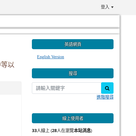
登入
:::
英語網頁
English Version
中等以
搜尋
search
進階搜尋
線上使用者
33
人線上 (
28
人在瀏覽
本站消息
)