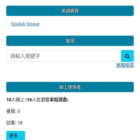
:::
英語網頁
English Version
搜尋
sear
進階搜尋
線上使用者
18
人線上 (
16
人在瀏覽
本站消息
)
會員: 0
訪客: 18
更多…