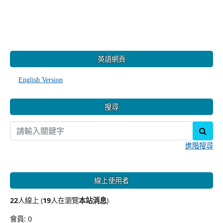
:::
英語網頁
English Version
搜尋
sear
進階搜尋
線上使用者
22
人線上 (
19
人在瀏覽
本站消息
)
會員: 0