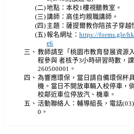
(二)
地點：本校1樓視聽教室。
(三)
講師：高佳均親職講師。
(四)
主題：薩提爾教你陪孩子穿越
(五)
報名網址：
https://forms.gle
e6
三、
教師請至「桃園市教育發展資源
程參與 者核予3小時研習時數，課程
260500001。
四、
為響應環保，當日請自備環保杯
機。當日不開放車輛入校停車，
校鄰近車位停放汽、機車。
五、
活動聯絡人：輔導組長，電話(03)49
0。