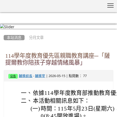
T
:::
本站消息
分月文章
114學年度教育優先區親職教育講座─「薩
提爾教你陪孩子穿越情緒風暴」
-
| 2026-05-15 | 點閱數： 77
輔導組長
輔導室
公告
一、
依據114學年度教育部推動教育
二、
本活動相關訊息如下：
(一)
時間：115年5月23日(星期六)，
0(8:45開放進場)。