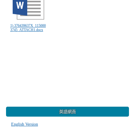
1) 376439637X_115000
3745_ATTACH1.docx
:::
英語網頁
English Version