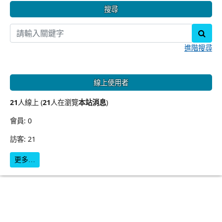
搜尋
sear
進階搜尋
線上使用者
21
人線上 (
21
人在瀏覽
本站消息
)
會員: 0
訪客: 21
更多…