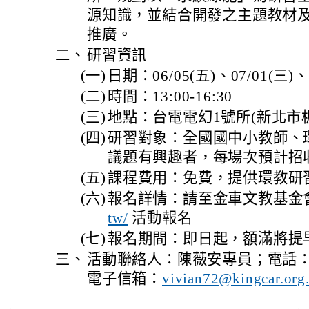
源知識，並結合開發之主題教材
推廣。
二、
研習資訊
(一)
日期：06/05(五)、07/01(三)、0
(二)
時間：13:00-16:30
(三)
地點：台電電幻1號所(新北市
(四)
研習對象：全國國中小教師、
議題有興趣者，每場次預計招收
(五)
課程費用：免費，提供環教研
(六)
報名詳情：請至金車文教基金
活動報名
tw/
(七)
報名期間：即日起，額滿將提
三、
活動聯絡人：陳薇安專員；電話：02-
電子信箱：
vivian72@kingcar.org