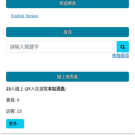
英語網頁
English Version
搜尋
sear
進階搜尋
線上使用者
23
人線上 (
21
人在瀏覽
本站消息
)
會員: 0
訪客: 23
更多…