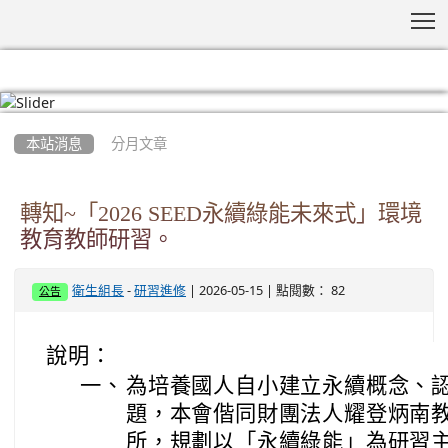
T
:::
本站消息
分月文章
轉知~「2026 SEED永續綠能未來式」環境
教育教師研習。
-
| 2026-05-15 | 點閱數： 82
衛生組長
研習進修
公告
說明：
一、
為培養國人自小建立永續概念、
題，本會偕同財團法人耀登炳南教
所，規劃以「永續綠能」為研習