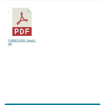
1) 0000115056_Attach1.
pdf
:::