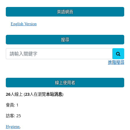
:::
英語網頁
English Version
搜尋
sear
進階搜尋
線上使用者
26
人線上 (
23
人在瀏覽
本站消息
)
會員: 1
訪客: 25
,
Hygiene