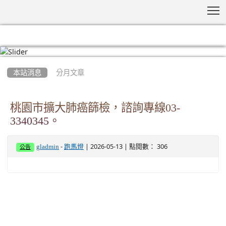
T
:::
本站消息
分月文章
桃園市擴大肺癌篩檢，諮詢專線03-
3340345。
-
| 2026-05-13 | 點閱數： 306
gladmin
跑馬燈
公告